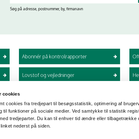
Søg på adresse, postnummer, by, firmanavn
Abonnér på kontrolrapporter
Of
Lovstof og vejledninger
He
 cookies
Madbude og øvrig
 cookies fra tredjepart til besøgsstatistik, optimering af bruger
til funktioner på sociale medier. Ved samtykke til statistik regis
vises ikke længer
med tredjeparter. Du kan til enhver tid ændre eller tilbagetrække
Madbude skal ikke længere v
linket nederst på siden.
Fødevarestyrelsen, men er 
for. De vises derfor ikke læn