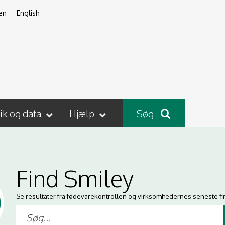
en
English
tik og data
Hjælp
Søg
Find Smiley
Se resultater fra fødevarekontrollen og virksomhedernes seneste fi