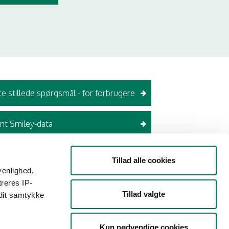
te stillede spørgsmål - for forbrugere
nt Smiley-data
Tillad alle cookies
e detailtransportører
venlighed,
treres IP-
e på findsmiley.dk
Tillad valgte
 dit samtykke
ære registreret selvstændigt hos
dækket af den virksomhed, som de kører
gere på findsmiley.dk. Øvrige
Kun nødvendige cookies