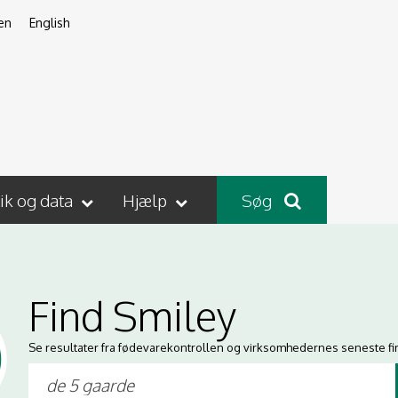
en
English
tik og data
Hjælp
Søg
Find Smiley
Se resultater fra fødevarekontrollen og virksomhedernes seneste fi