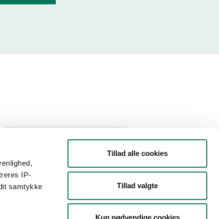
Type
Tillad alle cookies
Detail
venlighed,
treres IP-
Branche
Tillad valgte
 dit samtykke
Dagligvareforretninger
(1)
Kun nødvendige cookies