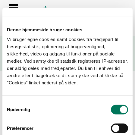
Denne hjemmeside bruger cookies
Se resultater fra fødevarekontrollen og virksomhedernes seneste
Vi bruger egne cookies samt cookies fra tredjepart til
fire kontrolrapporter
besøgsstatistik, optimering af brugervenlighed,
sikkerhed, video og adgang til funktioner på sociale
Søg
medier. Ved samtykke til statistik registreres IP-adresser,
der aldrig deles med tredjeparter. Du kan til enhver tid
Søg på adresse, postnummer, by, firmanavn
ændre eller tilbagetrække dit samtykke ved at klikke på
”Cookies” linket nederst på siden.
Resultater for "44280485"
Samtykkevalg
Filtrer din søgning
Nødvendig
Smiley
Præferencer