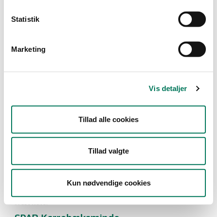
Type
Statistik
Detail
Marketing
Branche
Dagligvareforretninger
(1)
Vis detaljer
Vis flere
Tillad alle cookies
År
Måned
Tillad valgte
Kun nødvendige cookies
1 resultater