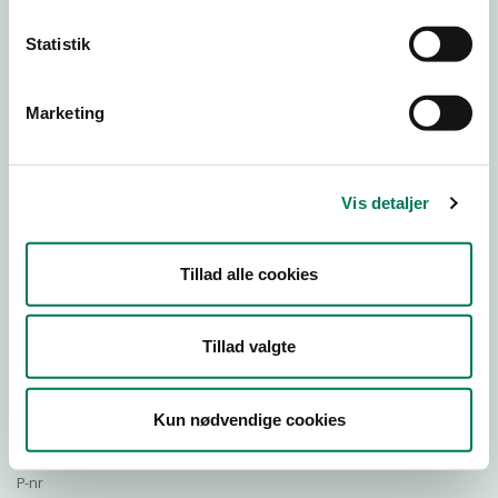
Statistik
Download Smileymærke
Marketing
Detail
Virksomhedstype
Vis detaljer
Slagtere og slagterafdelinger
Branchegruppe
Tillad alle cookies
DD.47.22.00 Specialforretning - Slagter m.v.
Branche
80244
Tillad valgte
ID-nummer
38180312
Kun nødvendige cookies
CVR-nr
1003056219
P-nr