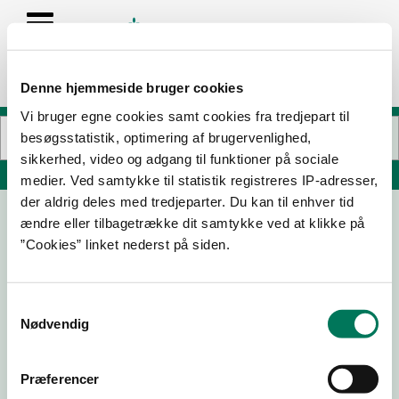
Denne hjemmeside bruger cookies
Vi bruger egne cookies samt cookies fra tredjepart til
besøgsstatistik, optimering af brugervenlighed,
sikkerhed, video og adgang til funktioner på sociale
Søg på adresse, postnummer, by, firmanavn
medier. Ved samtykke til statistik registreres IP-adresser,
der aldrig deles med tredjeparter. Du kan til enhver tid
ændre eller tilbagetrække dit samtykke ved at klikke på
SuperBrugsen Slagter
”Cookies” linket nederst på siden.
Langeskov Centret 2
5550 Langeskov
Samtykkevalg
Nødvendig
19-05-
08-04-
01-07-
06-09-
26
26
25
24
Præferencer