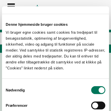
Denne hjemmeside bruger cookies
Vi bruger egne cookies samt cookies fra tredjepart til
besøgsstatistik, optimering af brugervenlighed,
sikkerhed, video og adgang til funktioner på sociale
Søg på adresse, postnummer, by, firmanavn
medier. Ved samtykke til statistik registreres IP-adresser,
der aldrig deles med tredjeparter. Du kan til enhver tid
ændre eller tilbagetrække dit samtykke ved at klikke på
SuperBrugsen Dagligvarer
”Cookies” linket nederst på siden.
Søndergade 31
6520 Toftlund
Samtykkevalg
Nødvendig
19-08-
13-06-
01-05-
19-01-18
24
24
24
Præferencer