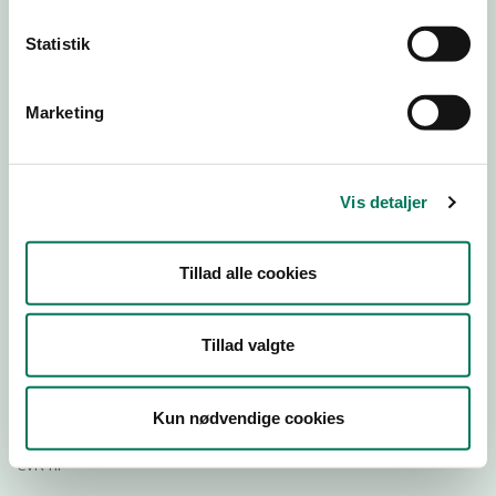
Statistik
Download
Smileymærke
Marketing
Detail
Virksomhedstype
Vis detaljer
Dagligvareforretninger
Branchegruppe
Tillad alle cookies
DD.47.10.99 Dagligvareforretning uden/med begrænset
behandling
Branche
Tillad valgte
77420
ID-nummer
Kun nødvendige cookies
22536214
CVR-nr