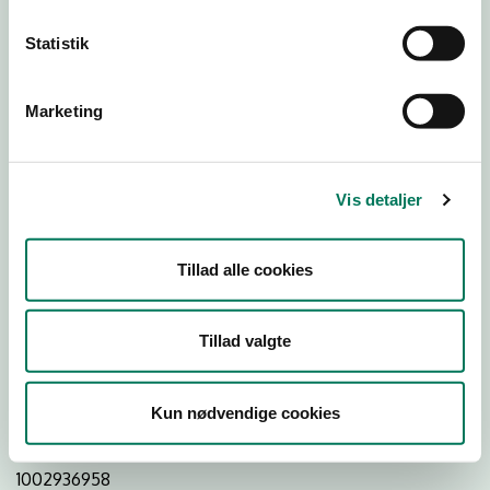
Statistik
Download
Smileymærke
Marketing
Detail
Virksomhedstype
Vis detaljer
Slagtere og slagterafdelinger
Branchegruppe
Tillad alle cookies
DD.47.22.00 Specialforretning - Slagter m.v.
Branche
Tillad valgte
24173
ID-nummer
Kun nødvendige cookies
13304017
CVR-nr
1002936958