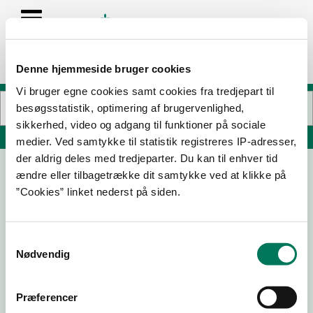
Denne hjemmeside bruger cookies
Vi bruger egne cookies samt cookies fra tredjepart til
besøgsstatistik, optimering af brugervenlighed,
sikkerhed, video og adgang til funktioner på sociale
Søg på adresse, postnummer, by, firmanavn
medier. Ved samtykke til statistik registreres IP-adresser,
der aldrig deles med tredjeparter. Du kan til enhver tid
ændre eller tilbagetrække dit samtykke ved at klikke på
SuperBrugsen Slagter
”Cookies” linket nederst på siden.
Jyllandsgade 11
9480 Løkken
Samtykkevalg
Nødvendig
01-07-
04-09-
07-02-
25-01-
26
25
25
24
Præferencer