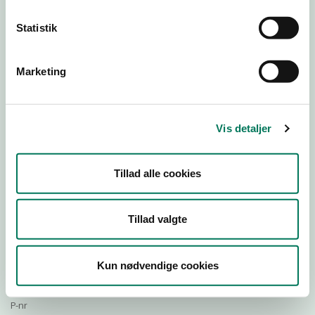
Statistik
Download Smileymærke
Marketing
Detail
Virksomhedstype
Vis detaljer
Slagtere og slagterafdelinger
Branchegruppe
Tillad alle cookies
DD.47.22.00 Specialforretning - Slagter m.v.
Branche
23499
Tillad valgte
ID-nummer
60547416
Kun nødvendige cookies
CVR-nr
1003136722
P-nr