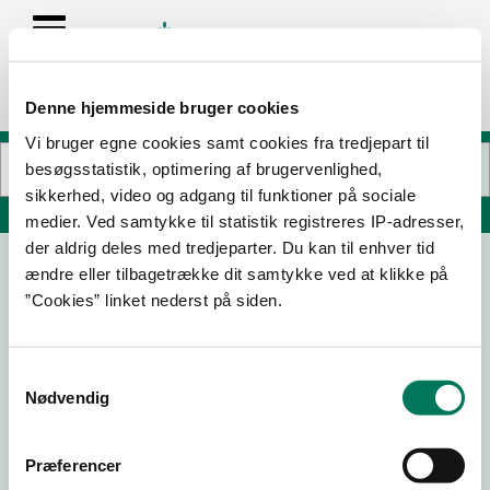
Denne hjemmeside bruger cookies
Vi bruger egne cookies samt cookies fra tredjepart til
besøgsstatistik, optimering af brugervenlighed,
sikkerhed, video og adgang til funktioner på sociale
Søg på adresse, postnummer, by, firmanavn
medier. Ved samtykke til statistik registreres IP-adresser,
der aldrig deles med tredjeparter. Du kan til enhver tid
ændre eller tilbagetrække dit samtykke ved at klikke på
SuperBrugsen Slagter
”Cookies” linket nederst på siden.
Himmerlandsgade 2
9560 Hadsund
Samtykkevalg
Nødvendig
24-03-
18-04-
02-02-
01-09-
25
24
22
20
Præferencer