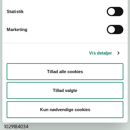
Statistik
Download Smileymærke
Marketing
Detail
Virksomhedstype
Vis detaljer
Dagligvareforretninger
Branchegruppe
Tillad alle cookies
DD.47.10.99 Dagligvareforretning uden/med begrænset
behandling
Branche
Tillad valgte
1346033
ID-nummer
Kun nødvendige cookies
43959352
CVR-nr
1029184034