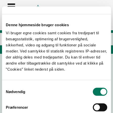
Denne hjemmeside bruger cookies
Vi bruger egne cookies samt cookies fra tredjepart til
besøgsstatistik, optimering af brugervenlighed,
sikkerhed, video og adgang til funktioner på sociale
Søg på adresse, postnummer, by, firmanavn
medier. Ved samtykke til statistik registreres IP-adresser,
der aldrig deles med tredjeparter. Du kan til enhver tid
ændre eller tilbagetrække dit samtykke ved at klikke på
Kvickly Vejle Dagligvarer
”Cookies” linket nederst på siden.
Søndertorv 2
7100 Vejle
Samtykkevalg
Nødvendig
18-09-
08-08-
03-08-
23
23
23
Præferencer