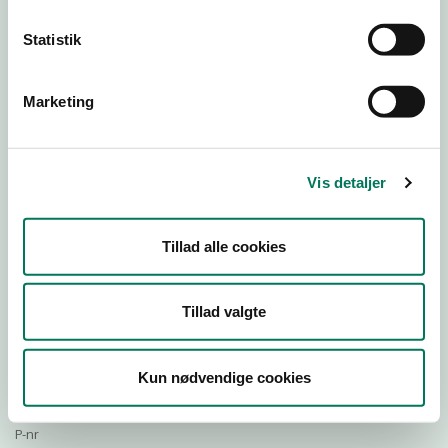
Statistik
Download Smileymærke
Marketing
Detail
Virksomhedstype
Vis detaljer
Restauranter, kantiner, takeaway, værtshuse m.fl.
Branchegruppe
Tillad alle cookies
DD.56.10.99 Serveringsvirksomhed - Restauranter m.v.
Branche
1220528
Tillad valgte
ID-nummer
43088084
Kun nødvendige cookies
CVR-nr
1028036236
P-nr