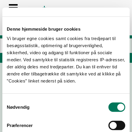
Denne hjemmeside bruger cookies
Vi bruger egne cookies samt cookies fra tredjepart til
besøgsstatistik, optimering af brugervenlighed,
sikkerhed, video og adgang til funktioner på sociale
Søg på adresse, postnummer, by, firmanavn
medier. Ved samtykke til statistik registreres IP-adresser,
der aldrig deles med tredjeparter. Du kan til enhver tid
ændre eller tilbagetrække dit samtykke ved at klikke på
Fromberg
”Cookies” linket nederst på siden.
Vesterbrogade 79 kl 1
1620 København V
Samtykkevalg
Nødvendig
08-06-
23-08-
25-05-
11-11-25
26
23
22
Præferencer