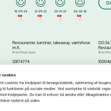
D
18-09-24
21-09-22
20-01-22
06-02-18
Restauranter, kantiner, takeaway, værtshuse
DD.56.
m.fl.
Restau
Branchegruppe
Branche
12874774
10004
CVR-nr
P-nr
 cookies
 cookies fra tredjepart til besøgsstatistik, optimering af bruger
Kopier link til at indsætte på virksomhedens hjemmeside
til funktioner på sociale medier. Ved samtykke til statistik regis
med tredjeparter. Du kan til enhver tid ændre eller tilbagetrække
linket nederst på siden.