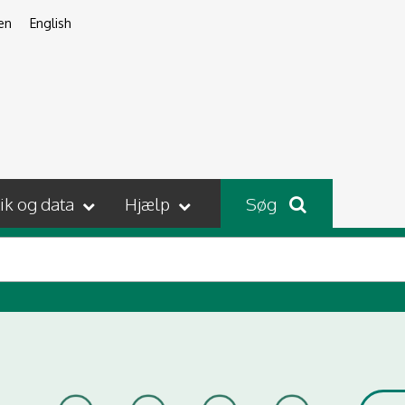
en
English
tik og data
Hjælp
Søg