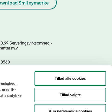
ownload Smileymærke
10.99 Serveringsvirksomhed -
ranter m.v.
60560
Tillad alle cookies
venlighed,
treres IP-
Tillad valgte
 dit samtykke
Kun nødvendige cookies