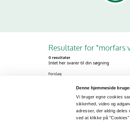
Resultater for "morfars 
0 resultater
Intet her svarer til din søgning
Forslag
Kontrollér, at du har stavet alle o
Prøv nogle andre søgeord
Denne hjemmeside bruger
Prøv mere generelle søgeord
Prøv nogle færre søgeord
Vi bruger egne cookies samt
Prøv disse
tip til søgning
sikkerhed, video og adgang 
adresser, der aldrig deles 
ved at klikke på ”Cookies” 