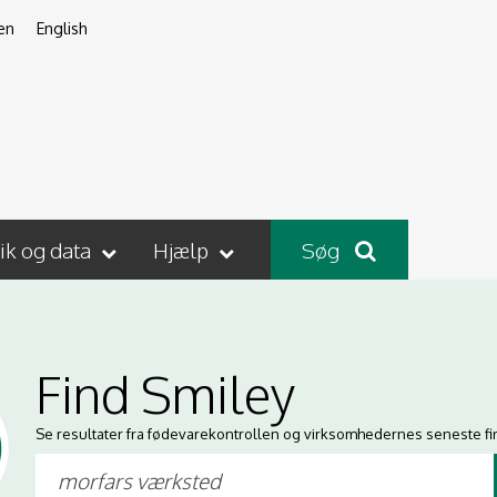
en
English
tik og data
Hjælp
Søg
Find Smiley
Se resultater fra fødevarekontrollen og virksomhedernes seneste fi