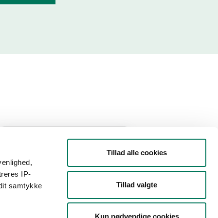
År
Måned
Tillad alle cookies
venlighed,
treres IP-
Tillad valgte
 dit samtykke
Kun nødvendige cookies