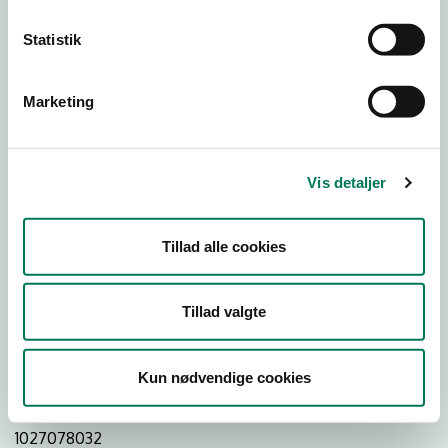
Statistik
Download
Smileymærke
Marketing
Detail
Virksomhedstype
Vis detaljer
Restauranter, kantiner, takeaway, værtshuse m.fl.
Branchegruppe
Tillad alle cookies
DD.56.10.99 Serveringsvirksomhed - Restauranter m.v.
Branche
Tillad valgte
968159
ID-nummer
Kun nødvendige cookies
29873909
CVR-nr
1027078032