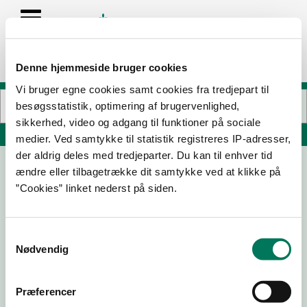
Denne hjemmeside bruger cookies
Vi bruger egne cookies samt cookies fra tredjepart til
besøgsstatistik, optimering af brugervenlighed,
sikkerhed, video og adgang til funktioner på sociale
Søg på adresse, postnummer, by, firmanavn
medier. Ved samtykke til statistik registreres IP-adresser,
der aldrig deles med tredjeparter. Du kan til enhver tid
ændre eller tilbagetrække dit samtykke ved at klikke på
Rajissimo 5
”Cookies” linket nederst på siden.
Frederiksberggade 32
1459 København K
Samtykkevalg
Nødvendig
17-04-
17-02-
03-09-
01-03-
26
25
24
23
Præferencer