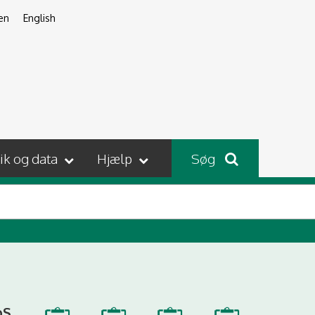
en
English
tik og data
Hjælp
Søg
pS