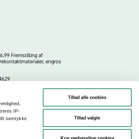
6.99 Fremstilling af
rekontaktmaterialer, engros
4629
Tillad alle cookies
venlighed,
treres IP-
Tillad valgte
 dit samtykke
Kun nødvendige cookies