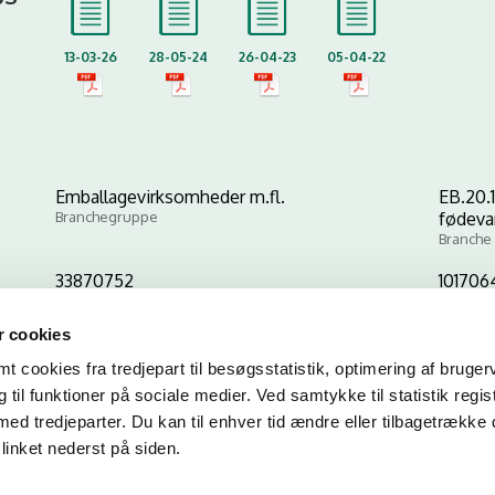
13-03-26
28-05-24
26-04-23
05-04-22
Emballagevirksomheder m.fl.
EB.20.1
Branchegruppe
fødeva
Branche
33870752
101706
CVR-nr
P-nr
 cookies
 cookies fra tredjepart til besøgsstatistik, optimering af bruger
Kopier link til at indsætte på virksomhedens hjemmeside
til funktioner på sociale medier. Ved samtykke til statistik regis
med tredjeparter. Du kan til enhver tid ændre eller tilbagetrække
linket nederst på siden.