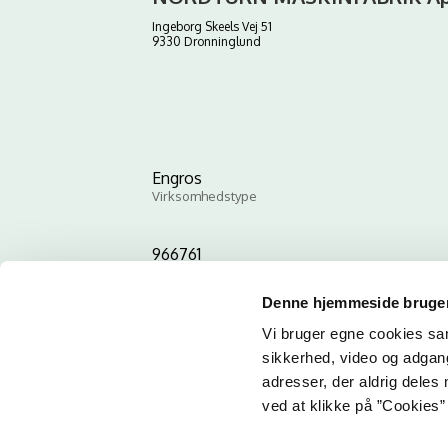
Ingeborg Skeels Vej 51
9330 Dronninglund
Engros
Virksomhedstype
966761
ID-nummer
Denne hjemmeside bruger
Vi bruger egne cookies samt
sikkerhed, video og adgang 
adresser, der aldrig deles 
ved at klikke på ”Cookies” 