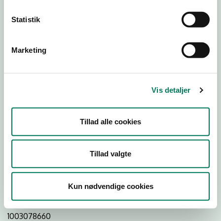
Statistik
Download
Smileymærke
Marketing
Detail
Virksomhedstype
Vis detaljer
Slagtere og slagterafdelinger
Branchegruppe
Tillad alle cookies
DD.47.22.00 Specialforretning - Slagter m.v.
Branche
Tillad valgte
93213
ID-nummer
Kun nødvendige cookies
26259495
CVR-nr
1003078660