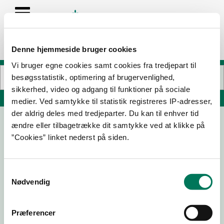
Denne hjemmeside bruger cookies
Vi bruger egne cookies samt cookies fra tredjepart til
besøgsstatistik, optimering af brugervenlighed,
sikkerhed, video og adgang til funktioner på sociale
Søg på adresse, postnummer, by, firmanavn
medier. Ved samtykke til statistik registreres IP-adresser,
der aldrig deles med tredjeparter. Du kan til enhver tid
ændre eller tilbagetrække dit samtykke ved at klikke på
Kvickly Slagter
”Cookies” linket nederst på siden.
Hvidovrevej 178
2650 Hvidovre
Samtykkevalg
Nødvendig
23-03-
28-04-
05-02-
19-01-22
26
25
24
Præferencer