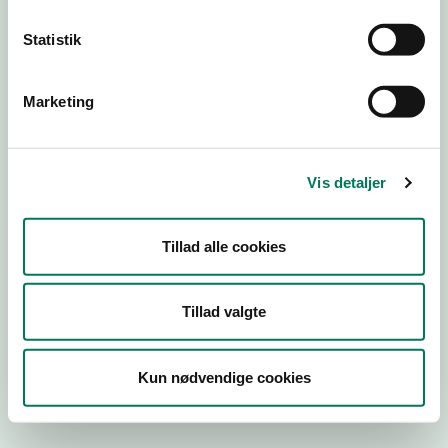
Statistik
Engros
Marketing
Virksomhedstype
Emballagevirksomheder m.fl.
Branchegruppe
Vis detaljer
EB.20.16.99 Fremstilling af fødevarekontaktmaterialer,
engros
Branche
Tillad alle cookies
89536
ID-nummer
Tillad valgte
32948588
CVR-nr
Kun nødvendige cookies
1016105186
P-nr