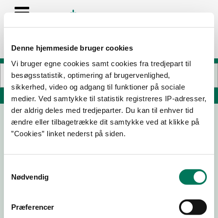
Denne hjemmeside bruger cookies
Vi bruger egne cookies samt cookies fra tredjepart til
besøgsstatistik, optimering af brugervenlighed,
sikkerhed, video og adgang til funktioner på sociale
Søg på adresse, postnummer, by, firmanavn
medier. Ved samtykke til statistik registreres IP-adresser,
der aldrig deles med tredjeparter. Du kan til enhver tid
ændre eller tilbagetrække dit samtykke ved at klikke på
Innofors Aps.
”Cookies” linket nederst på siden.
Præstebakken 9
4200 Slagelse
Samtykkevalg
Nødvendig
28-05-
23-01-
01-06-
18-11-24
Præferencer
25
24
22