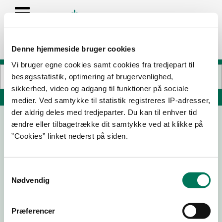
Denne hjemmeside bruger cookies
Vi bruger egne cookies samt cookies fra tredjepart til
besøgsstatistik, optimering af brugervenlighed,
sikkerhed, video og adgang til funktioner på sociale
Søg på adresse, postnummer, by, firmanavn
medier. Ved samtykke til statistik registreres IP-adresser,
der aldrig deles med tredjeparter. Du kan til enhver tid
ændre eller tilbagetrække dit samtykke ved at klikke på
domo sushi valby
”Cookies” linket nederst på siden.
Toftegårds Allé 5D st
2500 Valby
Samtykkevalg
Nødvendig
19-08-
15-05-
02-04-
23-08-
25
25
25
23
Præferencer