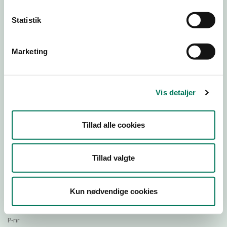
Statistik
Download Smileymærke
Marketing
Detail
Virksomhedstype
Vis detaljer
Restauranter, kantiner, takeaway, værtshuse m.fl.
Branchegruppe
Tillad alle cookies
DD.56.10.99 Serveringsvirksomhed - Restauranter m.v.
Branche
774106
Tillad valgte
ID-nummer
36978015
Kun nødvendige cookies
CVR-nr
1024079402
P-nr