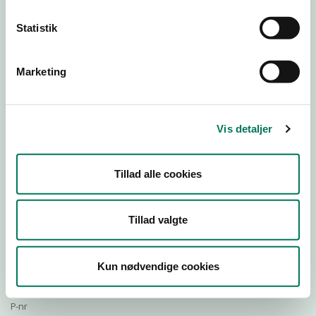
Statistik
Download Smileymærke
Marketing
Detail
Virksomhedstype
Vis detaljer
Restauranter, kantiner, takeaway, værtshuse m.fl.
Branchegruppe
Tillad alle cookies
DD.56.10.99 Serveringsvirksomhed - Restauranter m.v.
Branche
745987
Tillad valgte
ID-nummer
27666477
Kun nødvendige cookies
CVR-nr
1009931615
P-nr