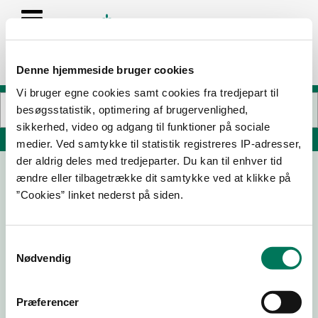
Denne hjemmeside bruger cookies
Vi bruger egne cookies samt cookies fra tredjepart til
besøgsstatistik, optimering af brugervenlighed,
sikkerhed, video og adgang til funktioner på sociale
Søg på adresse, postnummer, by, firmanavn
medier. Ved samtykke til statistik registreres IP-adresser,
der aldrig deles med tredjeparter. Du kan til enhver tid
ændre eller tilbagetrække dit samtykke ved at klikke på
Hot INN
”Cookies” linket nederst på siden.
Nygade 18A
8600 Silkeborg
Samtykkevalg
Nødvendig
22-01-
06-06-
11-04-
08-08-
26
24
24
23
Præferencer