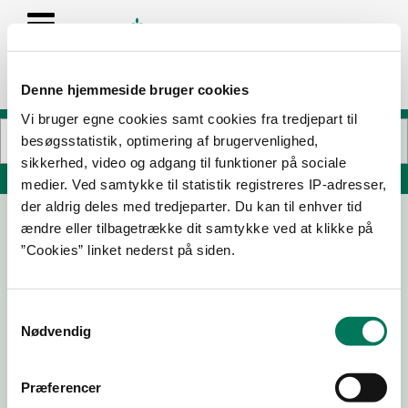
Denne hjemmeside bruger cookies
Vi bruger egne cookies samt cookies fra tredjepart til
besøgsstatistik, optimering af brugervenlighed,
sikkerhed, video og adgang til funktioner på sociale
Søg på adresse, postnummer, by, firmanavn
medier. Ved samtykke til statistik registreres IP-adresser,
der aldrig deles med tredjeparter. Du kan til enhver tid
ændre eller tilbagetrække dit samtykke ved at klikke på
Midtbyen, 1. & 2. sal
”Cookies” linket nederst på siden.
Asylgade 27 1
7900 Nykøbing M
Samtykkevalg
Nødvendig
15-04-
10-08-
22-09-
11-03-24
25
23
22
Præferencer