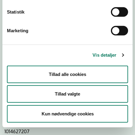
Statistik
Download Smileymærke
Marketing
Detail
Virksomhedstype
Vis detaljer
Hospitals- og institutionskøkkener
Branchegruppe
Tillad alle cookies
DD.56.29.00 Serveringsvirksomhed -
Institutionskøkkener m.v.
Branche
Tillad valgte
745584
ID-nummer
Kun nødvendige cookies
29190941
CVR-nr
1014627207