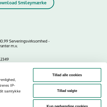
ownload Smileymærke
10.99 Serveringsvirksomhed -
ranter m.v.
02349
Tillad alle cookies
venlighed,
treres IP-
Tillad valgte
 dit samtykke
Kun nødvendige cookies