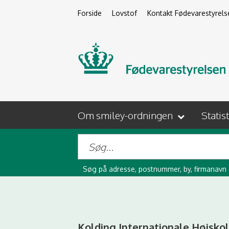
Forside
Lovstof
Kontakt Fødevarestyrels
Om smiley-ordningen
Statis
Søg på adresse, postnummer, by, firmanavn
Kolding Internationale Højsko