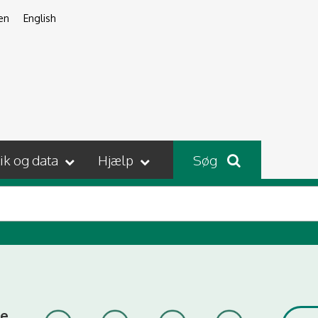
en
English
tik og data
Hjælp
Søg
le