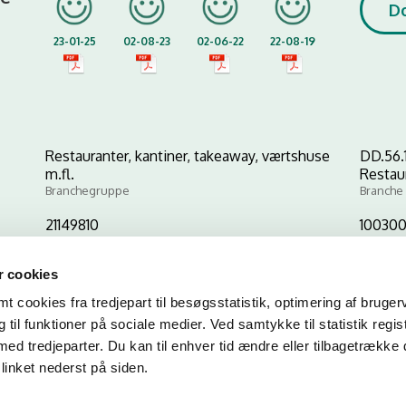
D
23-01-25
02-08-23
02-06-22
22-08-19
Restauranter, kantiner, takeaway, værtshuse
DD.56.
m.fl.
Restau
Branchegruppe
Branche
21149810
10030
CVR-nr
P-nr
 cookies
 cookies fra tredjepart til besøgsstatistik, optimering af bruger
Kopier link til at indsætte på virksomhedens hjemmeside
til funktioner på sociale medier. Ved samtykke til statistik regis
med tredjeparter. Du kan til enhver tid ændre eller tilbagetrække
linket nederst på siden.