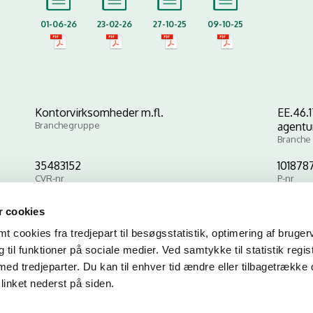
01-06-26
23-02-26
27-10-25
09-10-25
Kontorvirksomheder m.fl.
EE.46.
Branchegruppe
agentu
Branche
35483152
101878
CVR-nr
P-nr
 cookies
 cookies fra tredjepart til besøgsstatistik, optimering af bruger
Kopier link til at indsætte på virksomhedens hjemmeside
til funktioner på sociale medier. Ved samtykke til statistik regis
med tredjeparter. Du kan til enhver tid ændre eller tilbagetrække
linket nederst på siden.