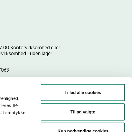
17.00 Kontorvirksomhed eller
rvirksomhed - uden lager
7063
Tillad alle cookies
venlighed,
treres IP-
Tillad valgte
 dit samtykke
Kun nødvendige cookies