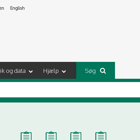
en
English
tik og data
Hjælp
Søg