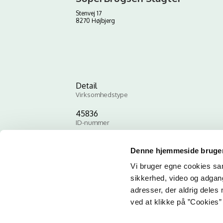
Stenvej 17
8270 Højbjerg
Detail
Virksomhedstype
45836
ID-nummer
Denne hjemmeside bruger
Vi bruger egne cookies samt
sikkerhed, video og adgang 
adresser, der aldrig deles 
ved at klikke på ”Cookies” 
Email