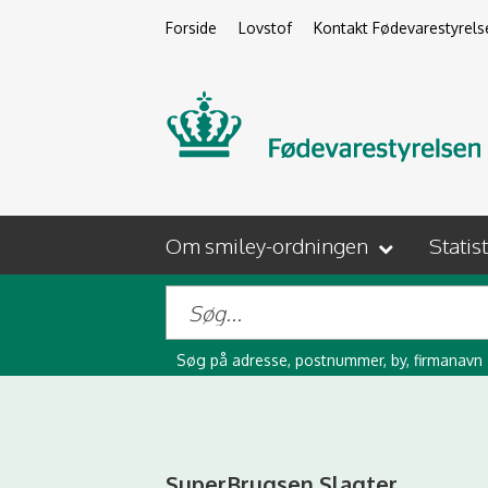
Forside
Lovstof
Kontakt Fødevarestyrels
Om smiley-ordningen
Statis
Søg på adresse, postnummer, by, firmanavn
SuperBrugsen Slagter