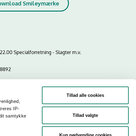
ownload Smileymærke
2.00 Specialforretning - Slagter m.v.
58892
Tillad alle cookies
venlighed,
treres IP-
Tillad valgte
 dit samtykke
Kun nødvendige cookies