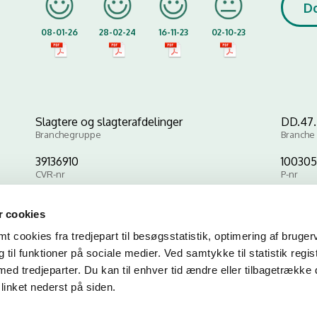
D
08-01-26
28-02-24
16-11-23
02-10-23
Slagtere og slagterafdelinger
DD.47.2
Branchegruppe
Branche
39136910
10030
CVR-nr
P-nr
 cookies
Kopier link til at indsætte på virksomhedens hjemmeside
 cookies fra tredjepart til besøgsstatistik, optimering af bruger
til funktioner på sociale medier. Ved samtykke til statistik regis
med tredjeparter. Du kan til enhver tid ændre eller tilbagetrække
linket nederst på siden.