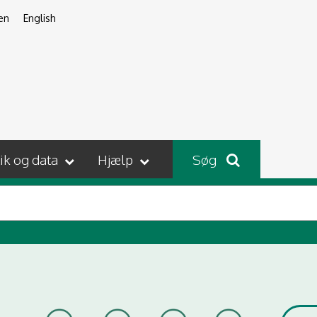
en
English
tik og data
Hjælp
Søg