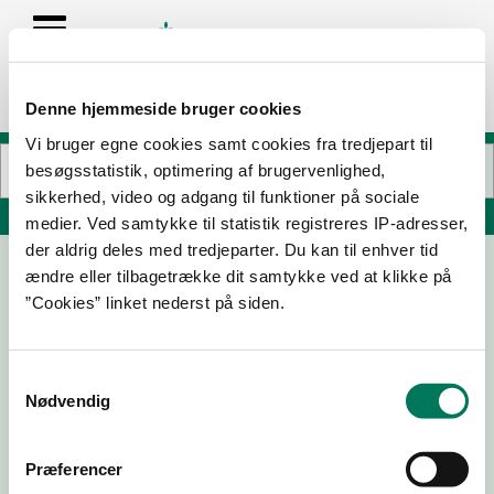
Denne hjemmeside bruger cookies
Vi bruger egne cookies samt cookies fra tredjepart til
besøgsstatistik, optimering af brugervenlighed,
sikkerhed, video og adgang til funktioner på sociale
Søg på adresse, postnummer, by, firmanavn
medier. Ved samtykke til statistik registreres IP-adresser,
der aldrig deles med tredjeparter. Du kan til enhver tid
ændre eller tilbagetrække dit samtykke ved at klikke på
Løvbjerg Supermarked Slagter
”Cookies” linket nederst på siden.
Arkaden 14
9700 Brønderslev
Samtykkevalg
Nødvendig
22-06-
10-06-
17-02-
12-12-24
26
25
25
Præferencer