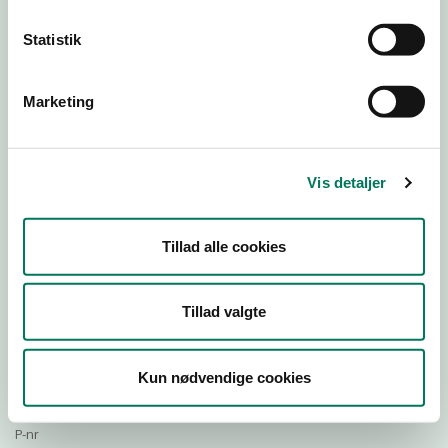
Statistik
Download Smileymærke
Marketing
Detail
Virksomhedstype
Vis detaljer
Slagtere og slagterafdelinger
Branchegruppe
Tillad alle cookies
DD.47.22.00 Specialforretning - Slagter m.v.
Branche
20806
Tillad valgte
ID-nummer
17888749
Kun nødvendige cookies
CVR-nr
1012091512
P-nr