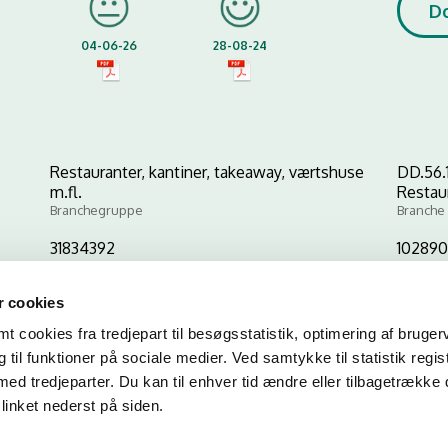
D
04-06-26
28-08-24
Restauranter, kantiner, takeaway, værtshuse
DD.56.
m.fl.
Restau
Branchegruppe
Branche
31834392
102890
CVR-nr
P-nr
 cookies
 cookies fra tredjepart til besøgsstatistik, optimering af bruger
Kopier link til at indsætte på virksomhedens hjemmeside
til funktioner på sociale medier. Ved samtykke til statistik regis
med tredjeparter. Du kan til enhver tid ændre eller tilbagetrække
linket nederst på siden.