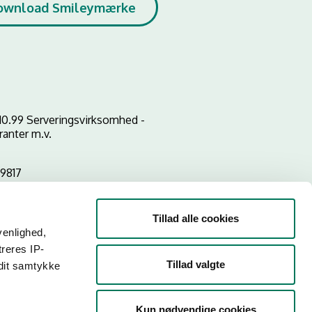
ownload Smileymærke
10.99 Serveringsvirksomhed -
ranter m.v.
9817
Tillad alle cookies
venlighed,
treres IP-
Tillad valgte
 dit samtykke
Kun nødvendige cookies