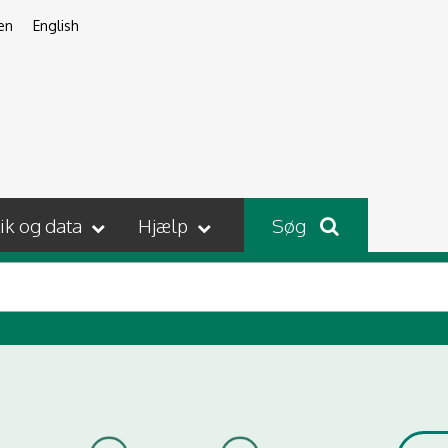
en
English
tik og data
Hjælp
Søg