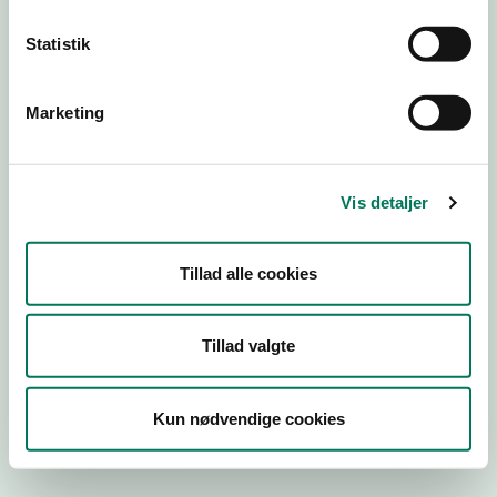
Statistik
Engros
Marketing
Virksomhedstype
Kontorvirksomheder m.fl.
Branchegruppe
Vis detaljer
EE.46.17.00 Kontorvirksomhed eller agenturvirksomhed -
uden lager
Branche
Tillad alle cookies
1288776
ID-nummer
Tillad valgte
26630797
CVR-nr
Kun nødvendige cookies
1009128766
P-nr