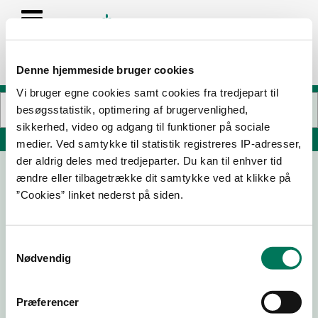
Denne hjemmeside bruger cookies
Vi bruger egne cookies samt cookies fra tredjepart til
besøgsstatistik, optimering af brugervenlighed,
sikkerhed, video og adgang til funktioner på sociale
Søg på adresse, postnummer, by, firmanavn
medier. Ved samtykke til statistik registreres IP-adresser,
der aldrig deles med tredjeparter. Du kan til enhver tid
ændre eller tilbagetrække dit samtykke ved at klikke på
Lidl Danmark K/S Hovedkontor
”Cookies” linket nederst på siden.
Carl Blochs Gade 89
8000 Aarhus C
Samtykkevalg
Nødvendig
04-08-
28-07-
13-07-
01-07-
Præferencer
26
26
26
26