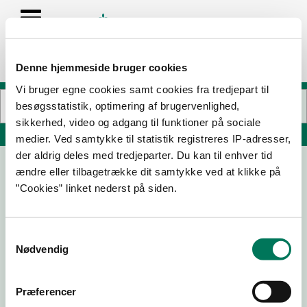
Denne hjemmeside bruger cookies
Vi bruger egne cookies samt cookies fra tredjepart til
besøgsstatistik, optimering af brugervenlighed,
sikkerhed, video og adgang til funktioner på sociale
Søg på adresse, postnummer, by, firmanavn
medier. Ved samtykke til statistik registreres IP-adresser,
der aldrig deles med tredjeparter. Du kan til enhver tid
ændre eller tilbagetrække dit samtykke ved at klikke på
Restaurant Amalie
”Cookies” linket nederst på siden.
Amaliegade 11
1256 København K
Samtykkevalg
Nødvendig
12-05-
25-08-
23-06-
17-03-23
26
25
23
Præferencer