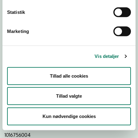
Statistik
Download
Smileymærke
Marketing
Detail
Virksomhedstype
Vis detaljer
Restauranter, kantiner, takeaway, værtshuse m.fl.
Branchegruppe
Tillad alle cookies
DD.56.10.99 Serveringsvirksomhed - Restauranter m.v.
Branche
Tillad valgte
127496
ID-nummer
Kun nødvendige cookies
33583745
CVR-nr
1016756004